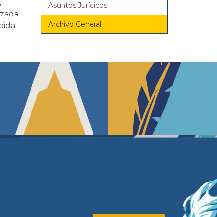
,
Asuntos Jurídicos
izada
Archivo General
bida