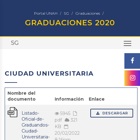
Portal UNAH
SG
Graduaciones
GRADUACIONES 2020
SG
TO
CIUDAD UNIVERSITARIA
Nombre del
documento
Información
Enlace
Listado-
5945
DESCARGAR
Oficial-de-
pdf
321
Graduandos-
KB
Ciudad-
20/02/2022
Universitaria-
8:16pm